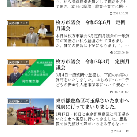
回、私も決算特別委員として質疑をさせ
て頂き、本日は総務・教育子育てに関わ
る分野で下記の内容を質疑しました。・
2023.10.31
総論について・ネーミングライツについ
て・子ども大学探検隊について・商店街
枚方市議会 令和5年6月 定例
活動報告ブログ
等活性化促進事業について・...
月議会
本日は枚方市議会6月定例月議会の一般質
問が開催され私も登壇させて頂きまし
た。質問の要旨は下記になります。1、ス
ケボーパークの設置について →今年度
2023.06.26
に王仁公園へ作ります。2、摂南大学農学
部との連携による農業振興について →
枚方市議会 令和7年3月 定例月
活動報告ブログ
枚方ブランドの創出と...
議会
3月4日一般質問で登壇し、下記の内容の
質問をいたしました。 はじめについて 子
どもの安全や人権確保等について 安心し
て出産し、楽しく子育てができるまちづ
2025.03.07
くりについて 保育環境の充実に向けた取
組について 総合型放課後事業について 子
東京都豊島区埼玉県さいたま市へ
活動報告ブログ
ども誰でも...
視察に行ってまいりました。
1月17日・18日と東京都豊島区と埼玉県さ
いたま市へ視察に行ってきました。豊島
区では先駆けて障がいのある子もない子
も一緒に遊べる「インクルーシブ公園」
2024.01.19
をイケ・サンパークに設置しました。 ま