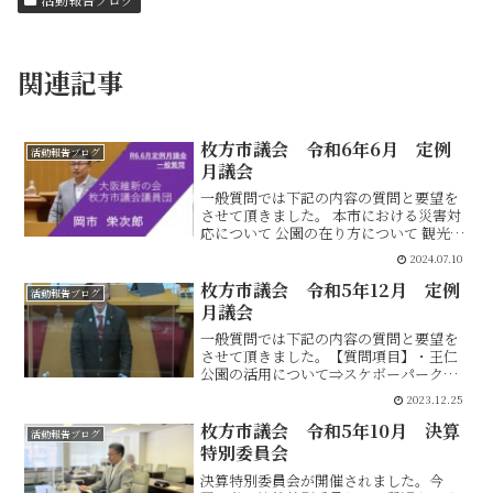
関連記事
枚方市議会 令和6年6月 定例
活動報告ブログ
月議会
一般質問では下記の内容の質問と要望を
させて頂きました。 本市における災害対
応について 公園の在り方について 観光に
おける取組について 枚方市駅周辺の地域
2024.07.10
資源である天野川の活用について 企業誘
致についてぜひご覧ください。
枚方市議会 令和5年12月 定例
活動報告ブログ
月議会
一般質問では下記の内容の質問と要望を
させて頂きました。【質問項目】・王仁
公園の活用について⇒スケボーパーク令
和6年3月に完成・観るスポーツの推進に
2023.12.25
ついて⇒FCティアモの練習場とスタジア
ム整備・経済的困難を抱える家庭への支
枚方市議会 令和5年10月 決算
活動報告ブログ
援について⇒バウチャ...
特別委員会
決算特別委員会が開催されました。今