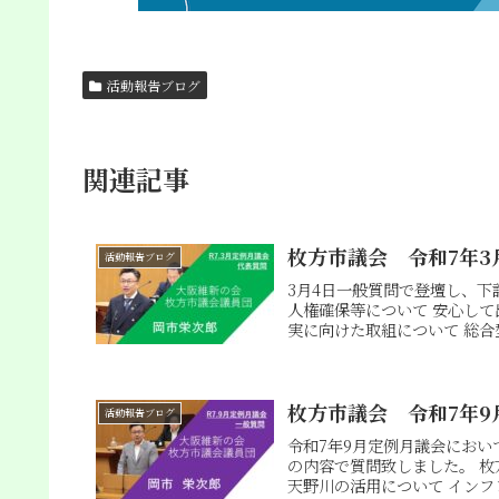
活動報告ブログ
関連記事
枚方市議会 令和7年3
活動報告ブログ
3月4日一般質問で登壇し、下
人権確保等について 安心し
実に向けた取組について 総合型
枚方市議会 令和7年9
活動報告ブログ
令和7年9月定例月議会にお
の内容で質問致しました。 枚
天野川の活用について インフレ