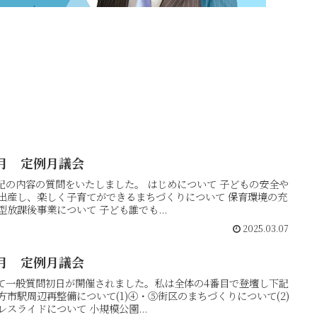
月 定例月議会
記の内容の質問をいたしました。 はじめについて 子どもの安全や
て出産し、楽しく子育てができるまちづくりについて 保育環境の充
放課後事業について 子ども誰でも...
2025.03.07
月 定例月議会
いて一般質問初日が開催されました。私は全体の4番目で登壇し下記
方市駅周辺再整備について(1)④・⑤街区のまちづくりについて(2)
スライドについて 小規模公園...