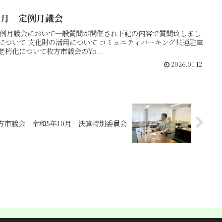
2月 定例月議会
2月定例月議会において一般質問が開催され下記の内容で質問致しまし
について 文化財の活用について コミュニティパーキング共通駐車
朽化について枚方市議会のYo...
2026.01.12
方市議会 令和5年10月 決算特別委員会