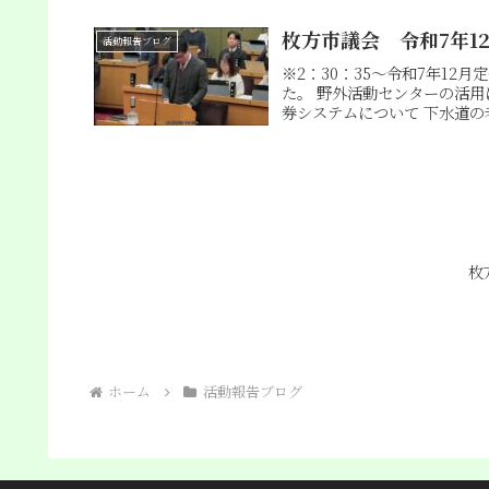
枚方市議会 令和7年1
活動報告ブログ
※2：30：35〜令和7年1
た。 野外活動センターの活用
券システムについて 下水道の老
枚
ホーム
活動報告ブログ