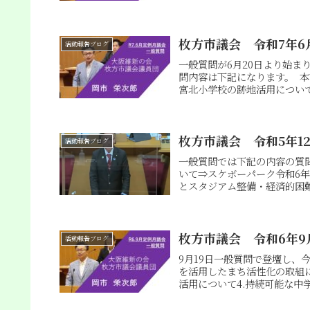
枚方市議会 令和7年6
活動報告ブログ
一般質問が6月20日より始ま
問内容は下記になります。 本
宮北小学校の跡地活用について 
枚方市議会 令和5年1
活動報告ブログ
一般質問では下記の内容の質
いて⇒スケボーパーク令和6年
とスタジアム整備・経済的困難
枚方市議会 令和6年9
活動報告ブログ
9月19日一般質問で登壇し、
を活用したまち活性化の取組に
活用について4.持続可能な中学