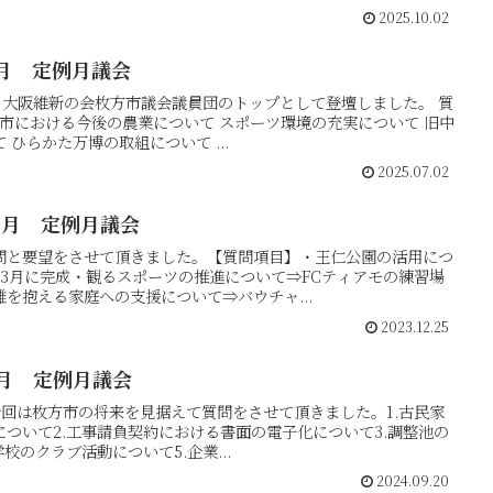
2025.10.02
月 定例月議会
り大阪維新の会枚方市議会議員団のトップとして登壇しました。 質
市における今後の農業について スポーツ環境の充実について 旧中
ひらかた万博の取組について ...
2025.07.02
2月 定例月議会
問と要望をさせて頂きました。【質問項目】・王仁公園の活用につ
3月に完成・観るスポーツの推進について⇒FCティアモの練習場
を抱える家庭への支援について⇒バウチャ...
2023.12.25
月 定例月議会
今回は枚方市の将来を見据えて質問をさせて頂きました。1.古民家
ついて2.工事請負契約における書面の電子化について3.調整池の
校のクラブ活動について5.企業...
2024.09.20